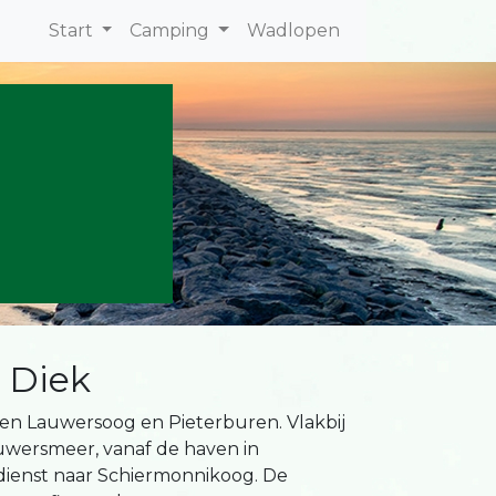
Start
Camping
Wadlopen
 Diek
sen Lauwersoog en Pieterburen. Vlakbij
auwersmeer, vanaf de haven in
ienst naar Schiermonnikoog. De